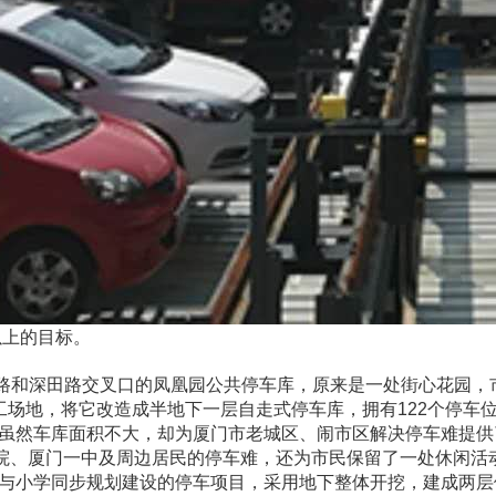
以上的目标。
和深田路交叉口的凤凰园公共停车库，原来是一处街心花园，
工场地，将它改造成半地下一层自走式停车库，拥有122个停车
虽然车库面积不大，却为厦门市老城区、闹市区解决停车难提供
医院、厦门一中及周边居民的停车难，还为市民保留了一处休闲活
与小学同步规划建设的停车项目，采用地下整体开挖，建成两层