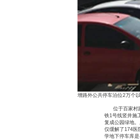
增路外公共停车泊位2万个
位于百家村路
铁1号线竖井施
复成公园绿地。
仅缓解了174
学地下停车库是