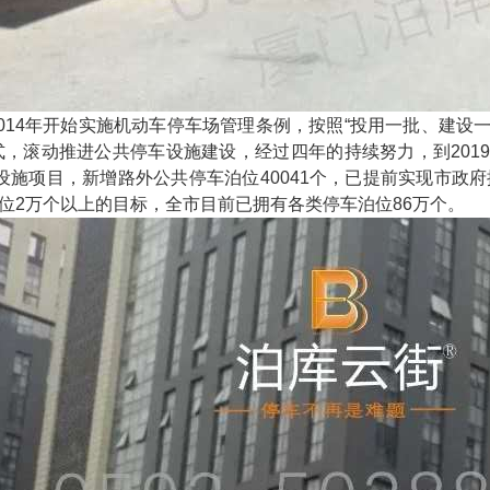
014年开始实施机动车停车场管理条例，按照“投用一批、建设
式，滚动推进公共停车设施建设，经过四年的持续努力，到201
车设施项目，新增路外公共停车泊位40041个，已提前实现市政府提
位2万个以上的目标，全市目前已拥有各类停车泊位86万个。